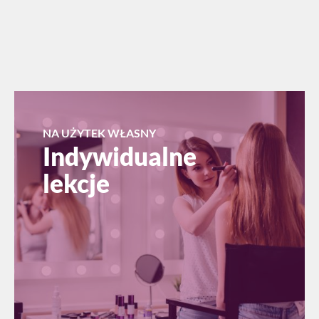
NA UŻYTEK WŁASNY
Indywidualne
lekcje