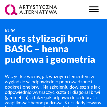
KURS
Kurs stylizacji brwi
BASIC – henna
pudrowa i geometria
Wszystkie wiemy, jak ważnym elementem w
wyglądzie są odpowiednio poprowadzone i
podkreślone brwi. Na szkoleniu dowiesz się jak
odpowiednio wyznaczyć kształt i diagonal brwi
(geometria), a także jak odpowiednio dobrać i
zaaplikować hennę pudrową. Kurs dedykowany