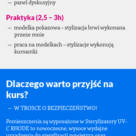
panel dyskusyjny
Praktyka (2,5 – 3h)
modelka pokazowa – stylizacja brwi wykonana
przeze mnie
praca na modelkach – stylizacje wykonują
kursantki
Dlaczego warto przyjść na
kurs?
W TROSCE O BEZPIECZEŃSTWO!
Pomieszczenia są wyposażone w Sterylizatory UV-
C RHODE to nowoczesne, wysoce wydajne
urządzenia do sterylizacji powietrza oraz