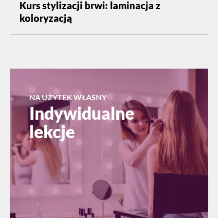
Kurs stylizacji brwi: laminacja z
koloryzacją
NA UŻYTEK WŁASNY
Indywidualne
lekcje