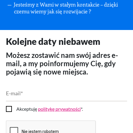
Jesteśmy z Wami w stałym kontakcie – dzięki
czemu wiemy jak się rozwijacie ?
Kolejne daty niebawem
Możesz zostawić nam swój adres e-
mail, a my poinformujemy Cię, gdy
pojawią się nowe miejsca.
E-
mail
*
Akceptuję
politykę prywatności
*.
Zgoda
CAPTCHA