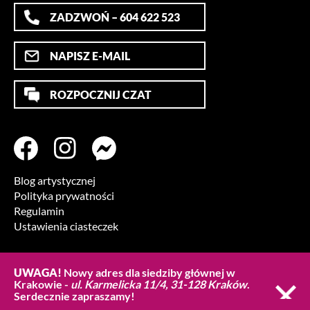
ZADZWOŃ – 604 622 523
NAPISZ E-MAIL
ROZPOCZNIJ CZAT
Blog artystycznej
Polityka prywatności
Regulamin
Ustawienia ciasteczek
UWAGA!
Nowy adres dla siedziby głównej w
Krakowie -
ul. Karmelicka 11/4, 31-128 Kraków
.
Serdecznie zapraszamy!