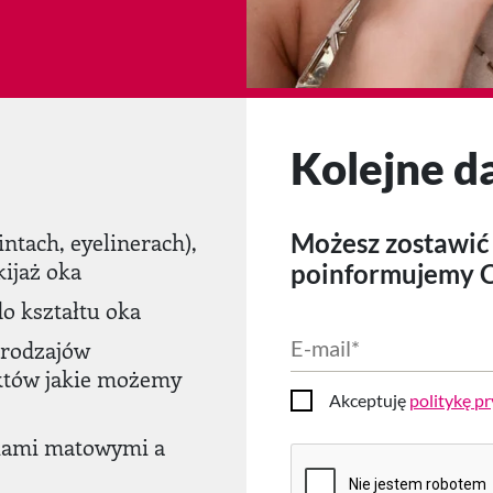
Kolejne d
ntach, eyelinerach),
Możesz zostawić 
ijaż oka
poinformujemy Ci
o kształtu oka
E-
 rodzajów
mail
*
ektów jakie możemy
Akceptuję
politykę p
Zgoda
eniami matowymi a
CAPTCHA