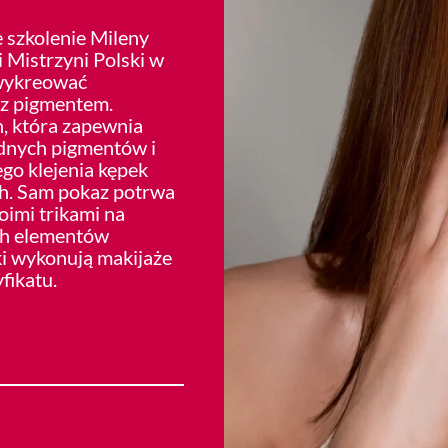
 szkolenie Mileny
 Mistrzyni Polski w
 wykreować
 z pigmentem.
, która zapewnia
dnych pigmentów i
go klejenia kępek
ch. Sam pokaz potrwa
woimi trikami na
ch elementów
ki wykonują makijaże
fikatu.