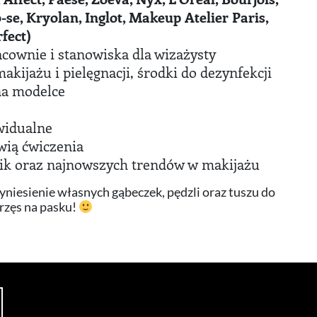
se, Kryolan, Inglot, Makeup Atelier Paris,
fect)
acownie i stanowiska dla wizażysty
kijażu i pielęgnacji, środki do dezynfekcji
na modelce
widualne
wią ćwiczenia
ik oraz najnowszych trendów w makijażu
yniesienie własnych gąbeczek, pędzli oraz tuszu do
 rzęs na pasku!