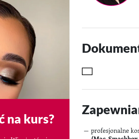
Dokumen
Zapewnia
ć na kurs?
profesjonalne k
(Mac, Smashbox, A