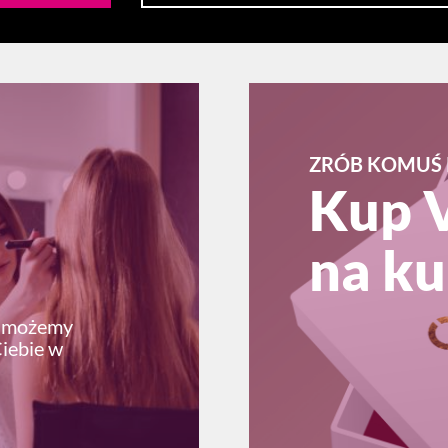
ZRÓB KOMUŚ 
Kup 
na ku
ę możemy
Ciebie w