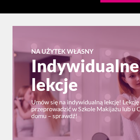
NA UŻYTEK WŁASNY
Indywidualne
lekcje
Umów się na indywidualną lekcję! Lekcj
przeprowadzić w Szkole Makijażu lub u 
domu – sprawdź!