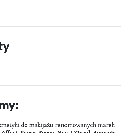
ty
my:
osmetyki do makijażu renomowanych marek
ffect, Paese, Zoeva, Nyx, L’Oreal, Bourjois,