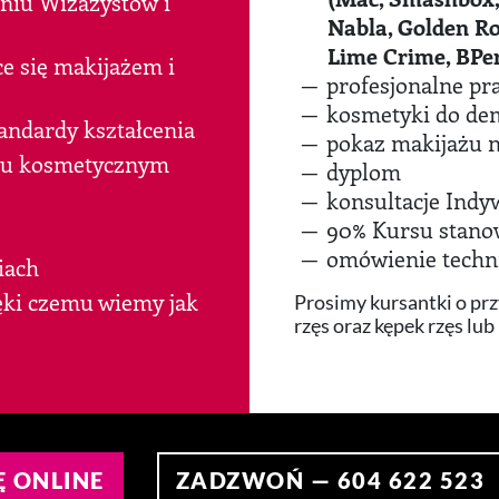
eniu Wizażystów i
Nabla, Golden Ro-
Lime Crime, BPer
e się makijażem i
profesjonalne pr
kosmetyki do dema
andardy kształcenia
pokaz makijażu 
nku kosmetycznym
dyplom
konsultacje Indy
90% Kursu stano
omówienie techn
iach
ęki czemu wiemy jak
Prosimy kursantki o prz
rzęs oraz kępek rzęs lub
Ę ONLINE
ZADZWOŃ — 604 622 523