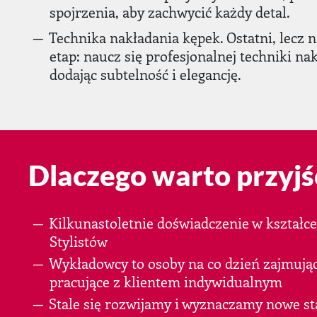
spojrzenia, aby zachwycić każdy detal.
Technika nakładania kępek. Ostatni, lecz n
etap: naucz się profesjonalnej techniki na
dodając subtelność i elegancję.
Dlaczego warto przyjś
Kilkunastoletnie doświadczenie w kształc
Stylistów
Wykładowcy to osoby na co dzień zajmując
pracujące z klientem indywidualnym
Stale się rozwijamy i wyznaczamy nowe st