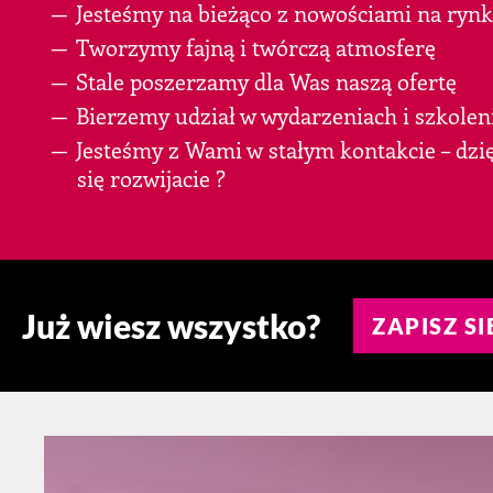
Jesteśmy na bieżąco z nowościami na ry
Tworzymy fajną i twórczą atmosferę
Stale poszerzamy dla Was naszą ofertę
Bierzemy udział w wydarzeniach i szkolen
Jesteśmy z Wami w stałym kontakcie – dzi
się rozwijacie ?
Już wiesz wszystko?
ZAPISZ SI