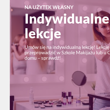
NA UŻYTEK WŁASNY
Indywidualne
lekcje
Umów się na indywidualną lekcję! Lekcj
przeprowadzić w Szkole Makijażu lub u 
domu – sprawdź!