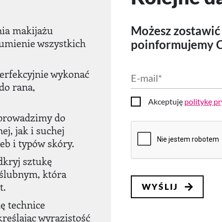
ia makijażu
Możesz zostawić 
umienie wszystkich
poinformujemy Ci
perfekcyjnie wykonać
E-
do rana,
mail
*
Akceptuję
politykę p
Zgoda
Wprowadzimy do
CAPTCHA
j, jak i suchej
eb i typów skóry.
dkryj sztukę
 ślubnym, która
t.
ę technice
reślając wyrazistość