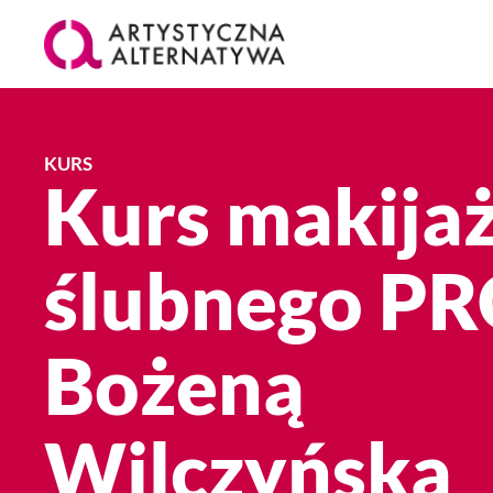
KURS
Kurs makija
ślubnego PR
Bożeną
Wilczyńską