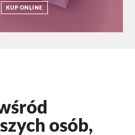
KUP ONLINE
wśród
szych osób,