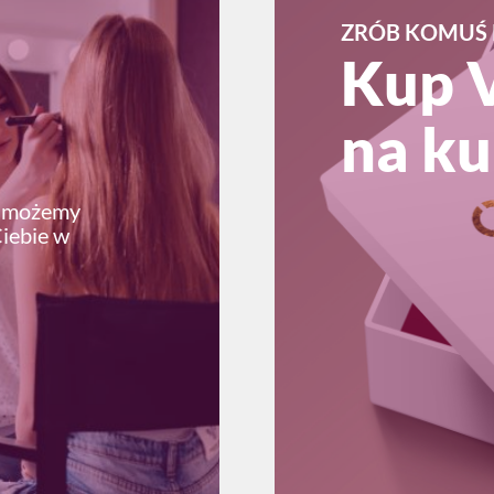
ZRÓB KOMUŚ 
Kup 
na ku
ę możemy
Ciebie w