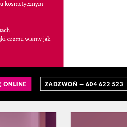
nku kosmetycznym
iach
ęki czemu wiemy jak
Ę ONLINE
ZADZWOŃ — 604 622 523