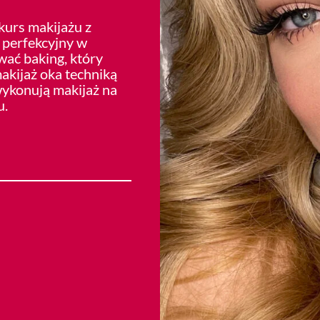
kurs makijażu z
 perfekcyjny w
wać baking, który
akijaż oka techniką
wykonują makijaż na
u.