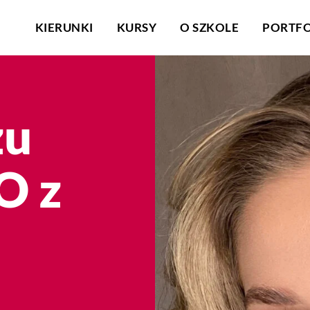
KIERUNKI
KURSY
O SZKOLE
PORTFO
żu
O z