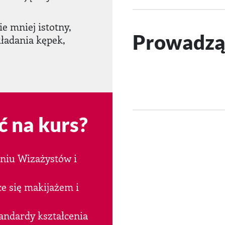
ie mniej istotny,
Prowadzą
kładania kępek,
ć na kurs?
eniu Wizażystów i
e się makijażem i
andardy kształcenia