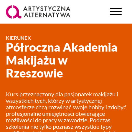
KIERUNEK
Półroczna Akademia
Makijażu w
Rzeszowie
Kurs przeznaczony dla pasjonatek makijażu i
wszystkich tych, którzy w artystycznej
atmosferze chcą rozwinąć swoje hobby i zdobyć
profesjonalne umiejętności otwierające
możliwości do pracy w zawodzie. Podczas
szkolenia nie tylko poznasz wszystkie typy