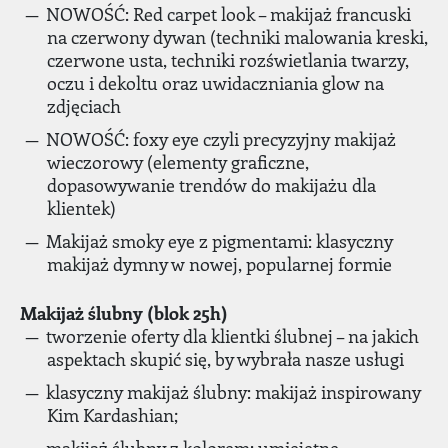
NOWOŚĆ: Red carpet look – makijaż francuski
na czerwony dywan (techniki malowania kreski,
czerwone usta, techniki rozświetlania twarzy,
oczu i dekoltu oraz uwidaczniania glow na
zdjęciach
NOWOŚĆ: foxy eye czyli precyzyjny makijaż
wieczorowy (elementy graficzne,
dopasowywanie trendów do makijażu dla
klientek)
Makijaż smoky eye z pigmentami: klasyczny
makijaż dymny w nowej, popularnej formie
Makijaż ślubny (blok 25h)
tworzenie oferty dla klientki ślubnej – na jakich
aspektach skupić się, by wybrała nasze usługi
klasyczny makijaż ślubny: makijaż inspirowany
Kim Kardashian;
makijaż ślubny z kolorem: umiejętne