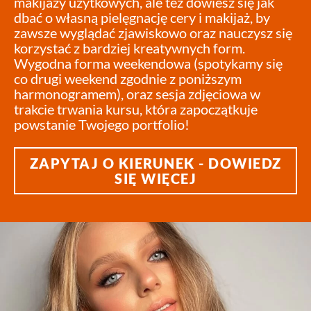
makijaży użytkowych, ale też dowiesz się jak
dbać o własną pielęgnację cery i makijaż, by
zawsze wyglądać zjawiskowo oraz nauczysz się
korzystać z bardziej kreatywnych form.
Wygodna forma weekendowa (spotykamy się
co drugi weekend zgodnie z poniższym
harmonogramem), oraz sesja zdjęciowa w
trakcie trwania kursu, która zapoczątkuje
powstanie Twojego portfolio!
ZAPYTAJ O KIERUNEK - DOWIEDZ
SIĘ WIĘCEJ