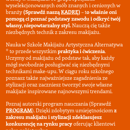
wyselekcjonowanych osób znanych i cenionych w
branży
(Sprawdź naszą
KADRĘ
)
– t
o właśnie oni
pomogą ci poznać
podstawy zawodu i odkryć twój
własny, niepowtarzalny styl.
Nauczą cię także
niezbędnych technik z zakresu makijażu.
Nauka w Szkole Makijażu Artystyczna Alternatywa
® to przede wszystkim
praktyka i ćwiczenia
.
Uczymy od makijażu od podstaw tak, aby każdy
mógł swobodnie posługiwać się niezbędnymi
technikami make-upu. W ciągu roku szkolnego
poznasz także najważniejsze zagadnienia ze
stylizacji oraz zaczniesz tworzyć swoje własne
makijaże inspirowane najnowszymi trendami.
Poznaj autorski program nauczania (Sprawdź
PROGRAM
). Dzięki zdobytym umiejętnościom
z
zakresu makijażu i stylizacji zdeklasujesz
konkurencję na rynku pracy
oferując klientowi