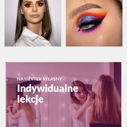
NA UŻYTEK WŁASNY
Indywidualne
lekcje