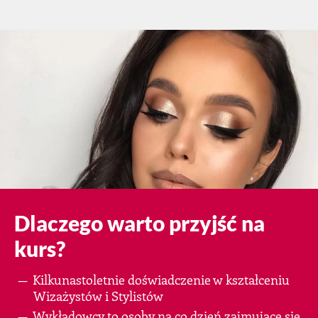
Dlaczego warto przyjść na
kurs?
Kilkunastoletnie doświadczenie w kształceniu
Wizażystów i Stylistów
Wykładowcy to osoby na co dzień zajmujące się