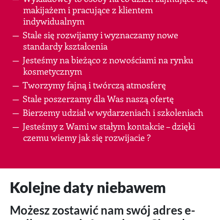
makijażem i pracujące z klientem
indywidualnym
Stale się rozwijamy i wyznaczamy nowe
standardy kształcenia
Jesteśmy na bieżąco z nowościami na rynku
kosmetycznym
Tworzymy fajną i twórczą atmosferę
Stale poszerzamy dla Was naszą ofertę
Bierzemy udział w wydarzeniach i szkoleniach
Jesteśmy z Wami w stałym kontakcie – dzięki
czemu wiemy jak się rozwijacie ?
Kolejne daty niebawem
Możesz zostawić nam swój adres e-