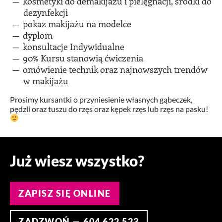
kosmetyki do demakijażu i pielęgnacji, środki do
dezynfekcji
pokaz makijażu na modelce
dyplom
konsultacje Indywidualne
90% Kursu stanowią ćwiczenia
omówienie technik oraz najnowszych trendów
w makijażu
Prosimy kursantki o przyniesienie własnych gąbeczek,
pędzli oraz tuszu do rzęs oraz kępek rzęs lub rzęs na pasku!
Już wiesz wszystko?
ZAPISZ SIĘ ONLINE
ZADZWOŃ — 604 622 523