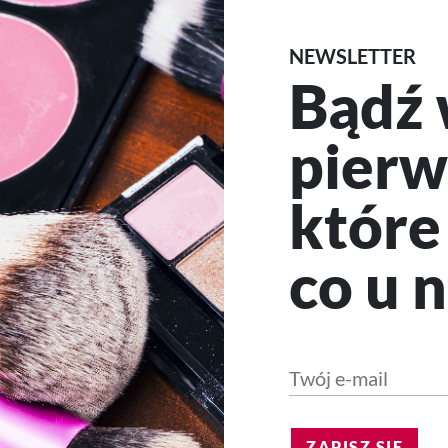
NEWSLETTER
Bądź 
pierw
które
co u n
ZAPISZ SIĘ