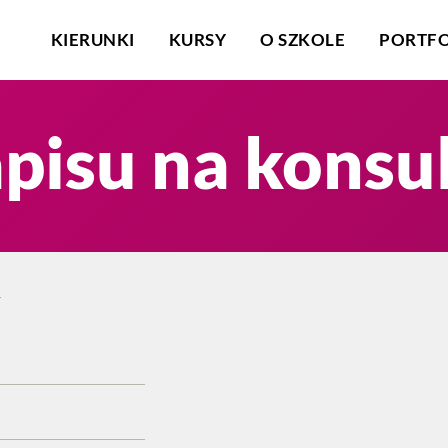
KIERUNKI
KURSY
O SZKOLE
PORTFO
pisu na konsul
y