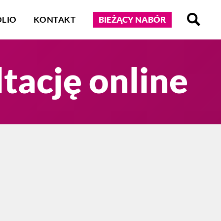
LIO
KONTAKT
BIEŻĄCY NABÓR
tację online