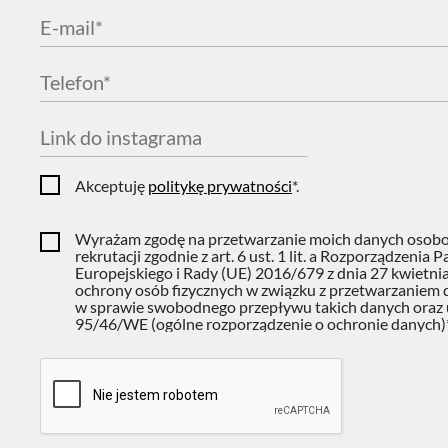
E-
mail
*
Telefon*
*
Link
do
Akceptuję
politykę prywatności
*.
Zgoda
instagrama
Wyrażam zgodę na przetwarzanie moich danych osob
rekrutacji zgodnie z art. 6 ust. 1 lit. a Rozporządzenia
Europejskiego i Rady (UE) 2016/679 z dnia 27 kwietnia
ochrony osób fizycznych w związku z przetwarzaniem
w sprawie swobodnego przepływu takich danych oraz 
95/46/WE (ogólne rozporządzenie o ochronie danych)*
CAPTCHA