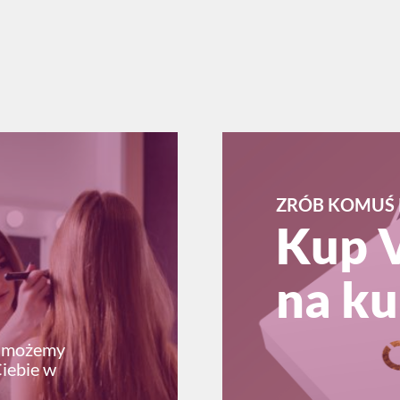
ZRÓB KOMUŚ 
Kup 
na ku
ę możemy
Ciebie w