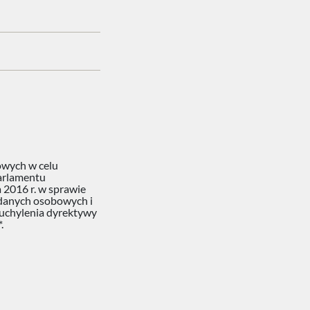
owych w celu
 Parlamentu
 2016 r. w sprawie
 danych osobowych i
uchylenia dyrektywy
.