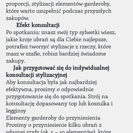
proporcji, stylizacji elementów garderoby,
które warto uzupełnić podczas przyszłych
zakupów.
Efekt konsultacji
Po spotkaniu: znasz swój typ sylwetki wiesz,
jakie kroje ubrań są dla Ciebie najlepsze,
potrafisz tworzyć stylizacje z rzeczy, które
masz w szafie, robisz bardziej świadome
zakupy.
Jak przygotowa
ć
si
ę
do indywidualnej
konsultacji stylizacyjnej
Aby konsultacja była jak najbardziej
efektywna, prosimy o odpowiednie
przygotowanie się do spotkania. Strój na
konsultację dopasowany top lub koszulka i
legginsy
Elementy garderoby do przyniesienia
Prosimy o przyniesienie kilku ubrań z
własnej szafy (ok. 5 – 10 elementów), które